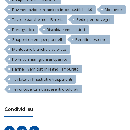
Pavimentazione in lamiera incombustibile cl.0
Moquette
Tavoli e panche mod. Birreria
Sedie per convegni
Portagrafica
Riscaldamenti elettrici
Supporti esterni per pannelli
Pensiline esterne
Mantovane bianche o colorate
Porte con maniglioni antipanico
Pannelli Verniciati in legno Tamburato
Teli laterali finestrati o trasparenti
Teli di copertura trasparenti o colorati
Condividi su