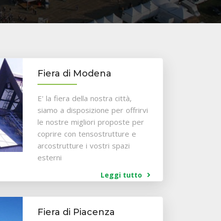
Fiera di Modena
E' la fiera della nostra città,
siamo a disposizione per offrirvi
le nostre migliori proposte per
coprire con tensostrutture e
arcostrutture i vostri spazi
esterni
Leggi tutto
Fiera di Piacenza