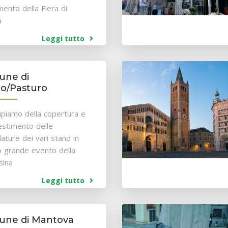
mento della Fiera di
a
Leggi tutto
ne di
io/Pasturo
upiamo della copertura e
lestimento delle
lature dei vari stand in
 grande evento della
sina
Leggi tutto
ne di Mantova