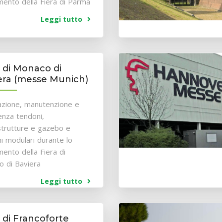
mento della Fiera di Parma
Leggi tutto
a di Monaco di
era (messe Munich)
lazione, manutenzione e
enza tendoni,
trutture e gazebo e
i modulari durante lo
mento della Fiera di
 di Baviera
Leggi tutto
a di Francoforte