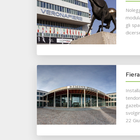
Nolegg
modula
gli spa
dicers
Fiera
Instal
tendon
gazebo
svolgi
22 Giu