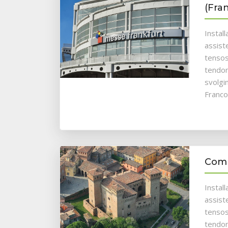
(Fra
Instal
assist
tensos
tendon
svolgi
Franco
Comu
Instal
assist
tensos
tendon