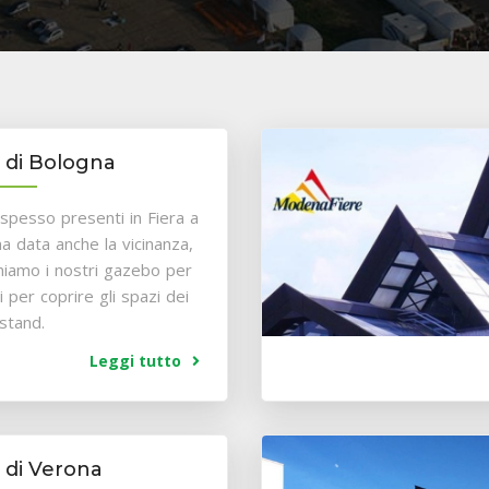
a di Bologna
spesso presenti in Fiera a
a data anche la vicinanza,
iamo i nostri gazebo per
i per coprire gli spazi dei
 stand.
Leggi tutto
a di Verona