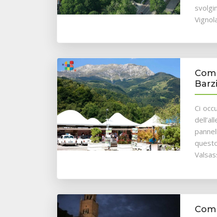
svolgi
Vignol
Comu
Barz
Ci occ
dell’al
pannel
questo
Valsas
Comu