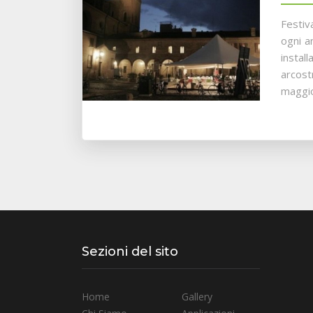
Festiva
ogni a
instal
arcost
maggio
Sezioni del sito
Home
Gallery