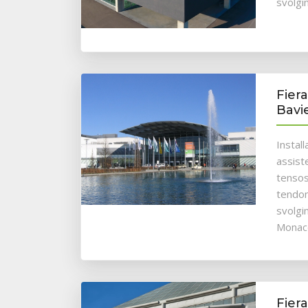
svolgi
Fier
Bavi
Instal
assist
tensos
tendon
svolgi
Monaco
Fier