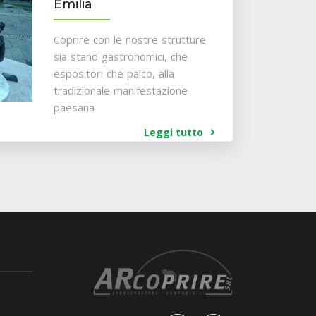
Emilia
Coprire con le nostre strutture
sia stand gastronomici, che
espositori che palco, alla
tradizionale manifestazione
paesana
Leggi tutto