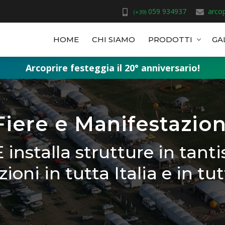
059 934937
arcop
(+39)
HOME
CHI SIAMO
PRODOTTI
GA
Arcoprire festeggia il 20° anniversario!
Fiere e Manifestazion
nstalla strutture in tantis
ioni in tutta Italia e in tu