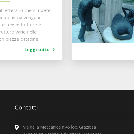
l letterario che si ripete
nno e in cui vengono
late tensostrutture e
rutture varie nelle
ri piazze cittadine
Leggi tutto
Contatti
Via della Meccanica n.45 loc. Graziosa