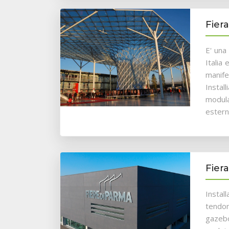
Fiera
E' una 
Italia 
manifes
Instal
modula
estern
Fier
Instal
tendon
gazebo