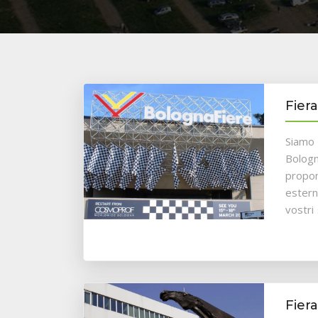
Fier
Siamo 
Bologn
propon
estern
vostri
Fier