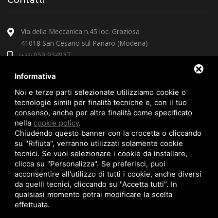
Contatti
Via della Meccanica n.45 loc. Graziosa
41018 San Cesario sul Panaro (Modena)
059 934937
(+39)
arcoprire@arcoprire.it
Informativa
Noi e terze parti selezionate utilizziamo cookie o
tecnologie simili per finalità tecniche e, con il tuo
consenso, anche per altre finalità come specificato
nella
cookie policy
.
Chiudendo questo banner con la crocetta o cliccando
su "Rifiuta", verranno utilizzati solamente cookie
tecnici. Se vuoi selezionare i cookie da installare,
clicca su "Personalizza". Se preferisci, puoi
acconsentire all'utilizzo di tutti i cookie, anche diversi
da quelli tecnici, cliccando su "Accetta tutti". In
qualsiasi momento potrai modificare la scelta
effettuata.
© Copyright 2026 Arcoprire S.r.l. |
Privacy policy
|
Sitemap