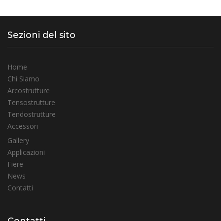
Sezioni del sito
Home
Chi Siamo
Arcostrutture
Tensostrutture
Tendostrutture
Accessori
Gallery
Applicazioni
Fiere
News
Contatti