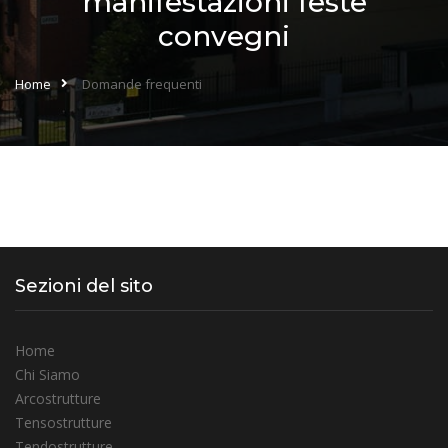
manifestazioni feste
convegni
Home
Domande frequenti
Sezioni del sito
Home
Chi Siamo
Arcostrutture
Tensostrutture
Tendostrutture