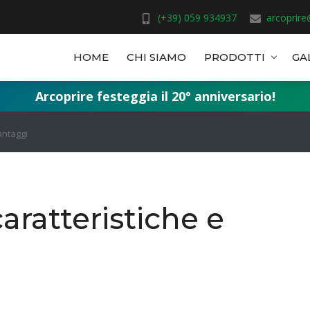
(+39)
059 934937
arcoprire
HOME
CHI SIAMO
PRODOTTI
GA
Arcoprire festeggia il 20° anniversario!
antaggi
aratteristiche e