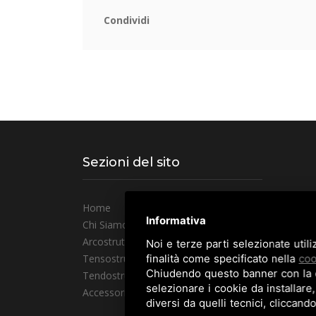
Condividi
Sezioni del sito
Home
Gallery
Informativa
Chi Siamo
Applicazioni
Arcostrutture
Fiere
Noi e terze parti selezionate util
Tensostrutture
News
finalità come specificato nella
coo
Chiudendo questo banner con la cr
Tendostrutture
Contatti
selezionare i cookie da installare,
Accessori
diversi da quelli tecnici, cliccand