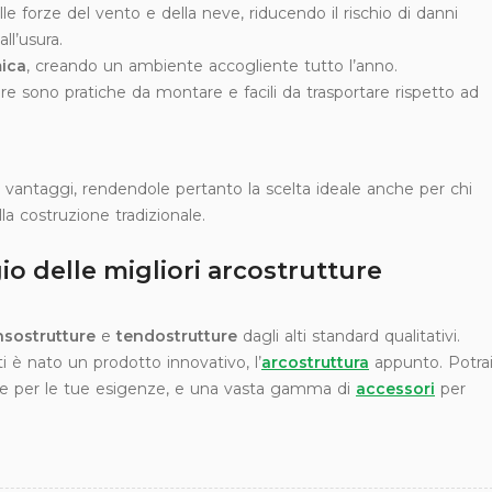
 forze del vento e della neve, riducendo il rischio di danni
ll’usura.
mica
, creando un ambiente accogliente tutto l’anno.
ure sono pratiche da montare e facili da trasportare rispetto ad
vantaggi, rendendole pertanto la scelta ideale anche per chi
la costruzione tradizionale.
gio delle migliori arcostrutture
nsostrutture
e
tendostrutture
dagli alti standard qualitativi.
ti è nato un prodotto innovativo, l’
arcostruttura
appunto. Potra
deale per le tue esigenze, e una vasta gamma di
accessori
per