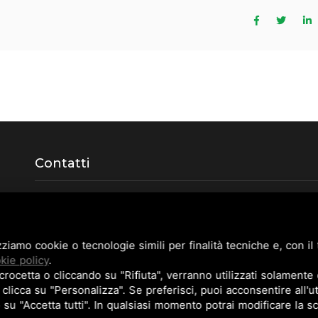
Contatti
Via della Meccanica n.45 loc. Graziosa
41018 San Cesario sul Panaro (Modena)
(+39)
059 934937
izziamo cookie o tecnologie simili per finalità tecniche e, con i
kie policy
.
arcoprire@arcoprire.it
ocetta o cliccando su "Rifiuta", verranno utilizzati solamente 
 clicca su "Personalizza". Se preferisci, puoi acconsentire all'uti
o su "Accetta tutti". In qualsiasi momento potrai modificare la sc