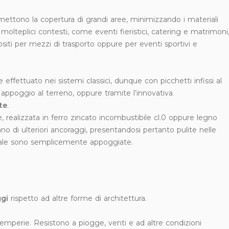
ettono la copertura di grandi aree, minimizzando i materiali
olteplici contesti, come eventi fieristici, catering e matrimoni
ositi per mezzi di trasporto oppure per eventi sportivi e
effettuato nei sistemi classici, dunque con picchetti infissi al
 appoggio al terreno, oppure tramite l’innovativa
te
.
 realizzata in ferro zincato incombustibile cl.0 oppure legno
ano di ulteriori ancoraggi, presentandosi pertanto pulite nelle
quale sono semplicemente appoggiate.
gi
rispetto ad altre forme di architettura.
temperie. Resistono a piogge, venti e ad altre condizioni