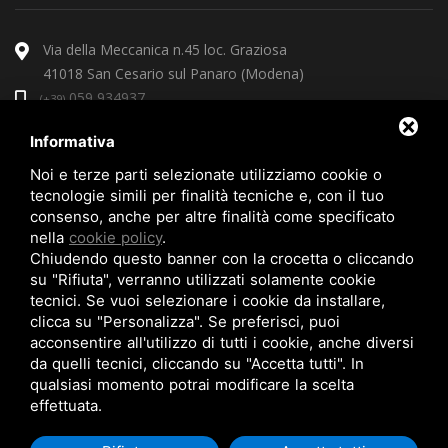
Via della Meccanica n.45 loc. Graziosa
41018 San Cesario sul Panaro (Modena)
059 934937
(+39)
arcoprire@arcoprire.it
Informativa
Noi e terze parti selezionate utilizziamo cookie o
tecnologie simili per finalità tecniche e, con il tuo
consenso, anche per altre finalità come specificato
nella
cookie policy
.
Chiudendo questo banner con la crocetta o cliccando
su "Rifiuta", verranno utilizzati solamente cookie
tecnici. Se vuoi selezionare i cookie da installare,
clicca su "Personalizza". Se preferisci, puoi
acconsentire all'utilizzo di tutti i cookie, anche diversi
da quelli tecnici, cliccando su "Accetta tutti". In
qualsiasi momento potrai modificare la scelta
effettuata.
© Copyright 2026 Arcoprire S.r.l. |
Privacy policy
|
Sitemap