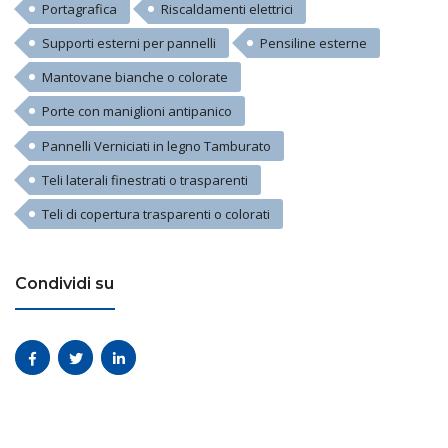
Portagrafica
Riscaldamenti elettrici
Supporti esterni per pannelli
Pensiline esterne
Mantovane bianche o colorate
Porte con maniglioni antipanico
Pannelli Verniciati in legno Tamburato
Teli laterali finestrati o trasparenti
Teli di copertura trasparenti o colorati
Condividi su